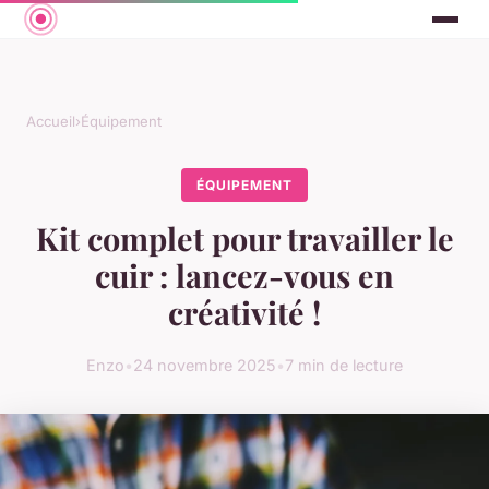
Accueil
›
Équipement
ÉQUIPEMENT
Kit complet pour travailler le
cuir : lancez-vous en
créativité !
Enzo
•
24 novembre 2025
•
7 min de lecture